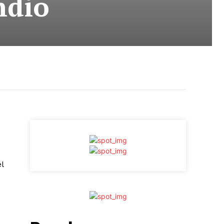
ndio
l