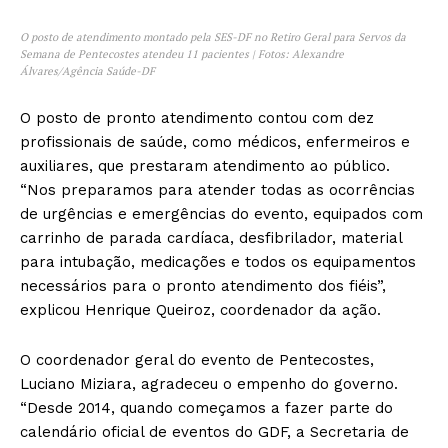
O posto de atendimento montado pela SES-DF no Retiro Geral para Servos da
Semana de Pentecostes atendeu 11 pacientes | Fotos: Alexandre
Álvares/Agência Saúde-DF
O posto de pronto atendimento contou com dez
profissionais de saúde, como médicos, enfermeiros e
auxiliares, que prestaram atendimento ao público.
“Nos preparamos para atender todas as ocorrências
de urgências e emergências do evento, equipados com
carrinho de parada cardíaca, desfibrilador, material
para intubação, medicações e todos os equipamentos
necessários para o pronto atendimento dos fiéis”,
explicou Henrique Queiroz, coordenador da ação.
O coordenador geral do evento de Pentecostes,
Luciano Miziara, agradeceu o empenho do governo.
“Desde 2014, quando começamos a fazer parte do
calendário oficial de eventos do GDF, a Secretaria de