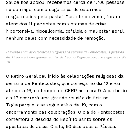
Saúde nos apoiou. recebemos cerca de 1.700 pessoas
no domingo, com a segurança de estarmos
resguardados pela pasta”. ‌‌Durante o evento, foram
atendidos 11 pacientes com sintomas de crise
hipertensiva, hipoglicemia, cefaleia e mal-estar geral,
nenhum deles com necessidade de remoção.
O evento abriu as celebrações religiosas da semana de Pentecostes; a partir do
dia 17 ocorrerá uma grande reunião de fiéis no Taguaparque, que segue até o dia
19
O Retiro Geral deu início às celebrações religiosas da
semana de Pentecostes, que começa no dia 12 e vai
até o dia 16, no templo do CERP no Incra 9. A partir do
dia 17 ocorrerá uma grande reunião de fiéis no
Taguaparque, que segue até o dia 19, com o
encerramento das celebrações. O dia de Pentecostes
comemora a descida do Espírito Santo sobre os
apóstolos de Jesus Cristo, 50 dias após a Páscoa.