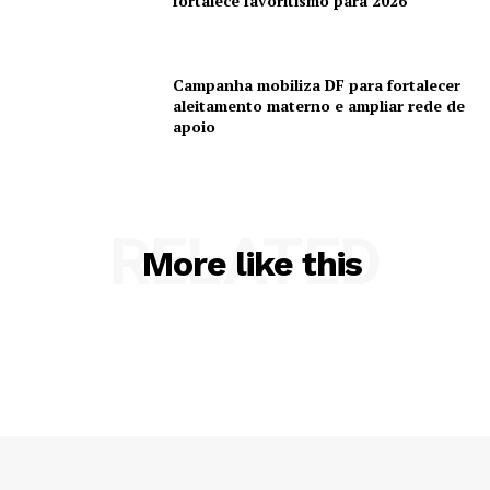
fortalece favoritismo para 2026
Campanha mobiliza DF para fortalecer
aleitamento materno e ampliar rede de
apoio
RELATED
More like this