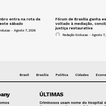
bro entra na rota da
Fórum de Brasília ganha e
neste sábado
voltado à mediação, concil
justiça restaurativa
volucao
-
Agosto 7, 2026
Redação Evolucao
-
Agosto 7,
Brasil
Brasília
Política
Cidades
Econ
any
ÚLTIMAS
omos
Criminosos usam nome do Hospital 