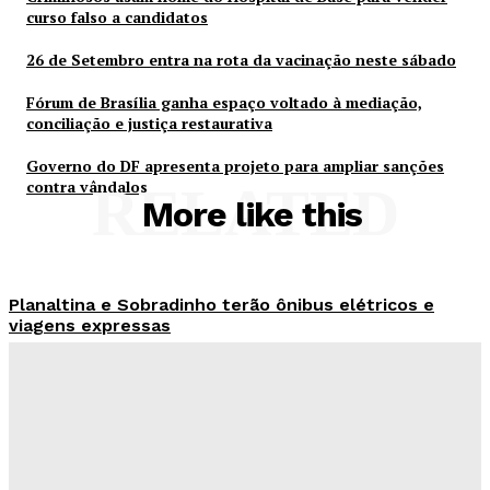
curso falso a candidatos
26 de Setembro entra na rota da vacinação neste sábado
Fórum de Brasília ganha espaço voltado à mediação,
conciliação e justiça restaurativa
Governo do DF apresenta projeto para ampliar sanções
contra vândalos
RELATED
More like this
Planaltina e Sobradinho terão ônibus elétricos e
viagens expressas
Redação Evolucao
-
Agosto 8, 2026
Criminosos usam nome do Hospital de Base para
vender curso falso a candidatos
Redação Evolucao
-
Agosto 7, 2026