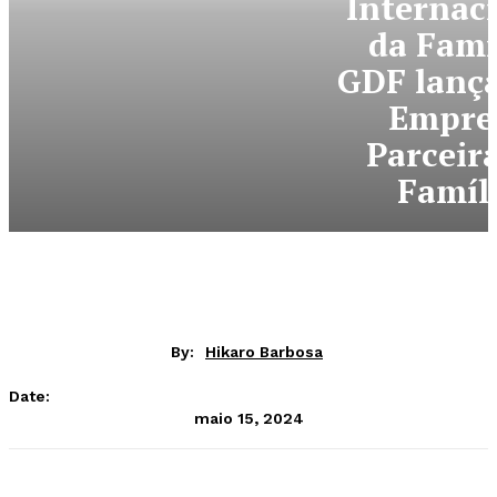
Internac
da Famí
GDF lança
Empre
Parceir
Famíl
By:
Hikaro Barbosa
Date:
maio 15, 2024