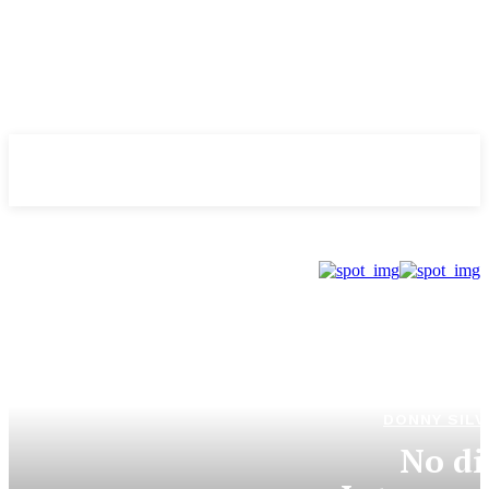
Evolução
NOTÌCIAS
DONNY SILV
No di