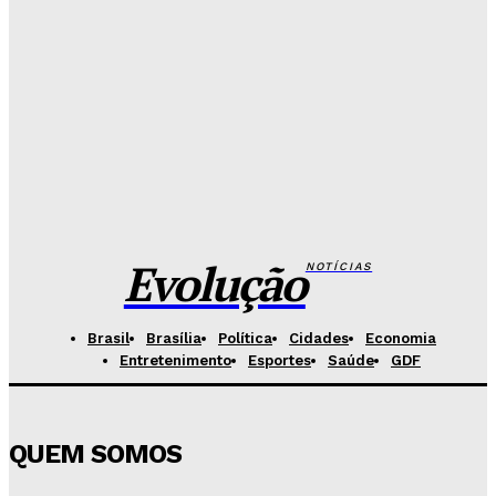
26 de Setembro entra na rota da vacinação neste
sábado
Redação Evolucao
-
Agosto 7, 2026
Fórum de Brasília ganha espaço voltado à mediação,
conciliação e justiça restaurativa
Redação Evolucao
-
Agosto 7, 2026
Evolução
NOTÍCIAS
Brasil
Brasília
Política
Cidades
Economia
Entretenimento
Esportes
Saúde
GDF
QUEM SOMOS