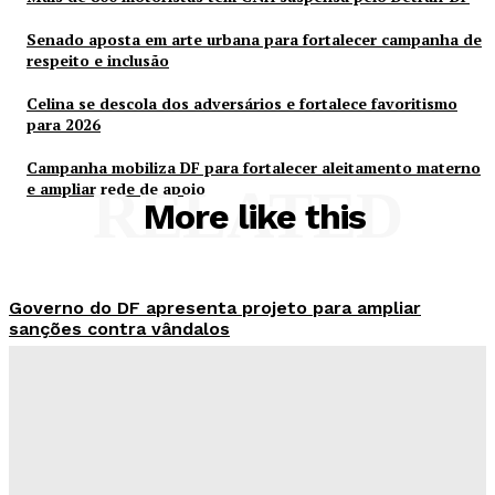
Senado aposta em arte urbana para fortalecer campanha de
respeito e inclusão
Celina se descola dos adversários e fortalece favoritismo
para 2026
Campanha mobiliza DF para fortalecer aleitamento materno
e ampliar rede de apoio
RELATED
More like this
Governo do DF apresenta projeto para ampliar
sanções contra vândalos
Redação Evolucao
-
Agosto 6, 2026
Mais de 800 motoristas têm CNH suspensa pelo
Detran-DF
Redação Evolucao
-
Agosto 6, 2026