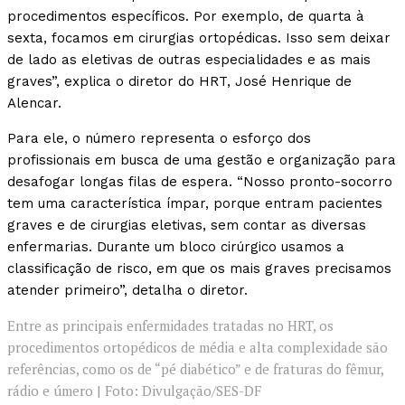
procedimentos específicos. Por exemplo, de quarta à
sexta, focamos em cirurgias ortopédicas. Isso sem deixar
de lado as eletivas de outras especialidades e as mais
graves”, explica o diretor do HRT, José Henrique de
Alencar.
Para ele, o número representa o esforço dos
profissionais em busca de uma gestão e organização para
desafogar longas filas de espera. “Nosso pronto-socorro
tem uma característica ímpar, porque entram pacientes
graves e de cirurgias eletivas, sem contar as diversas
enfermarias. Durante um bloco cirúrgico usamos a
classificação de risco, em que os mais graves precisamos
atender primeiro”, detalha o diretor.
Entre as principais enfermidades tratadas no HRT, os
procedimentos ortopédicos de média e alta complexidade são
referências, como os de “pé diabético” e de fraturas do fêmur,
rádio e úmero | Foto: Divulgação/SES-DF