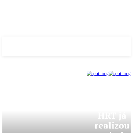
Evolução
NOTÌCIAS
GDF
HRT já
realizou