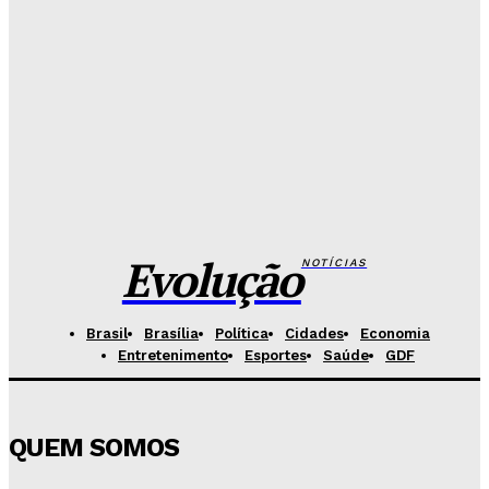
Senado aposta em arte urbana para fortalecer
campanha de respeito e inclusão
Redação Evolucao
-
Agosto 5, 2026
Celina se descola dos adversários e fortalece
favoritismo para 2026
Hikaro Barbosa
-
Agosto 5, 2026
Evolução
NOTÍCIAS
Brasil
Brasília
Política
Cidades
Economia
Entretenimento
Esportes
Saúde
GDF
QUEM SOMOS