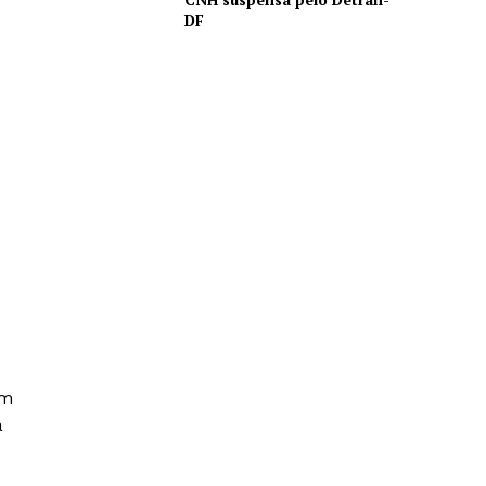
DF
em
a