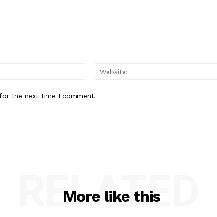
Email:*
for the next time I comment.
RELATED
More like this