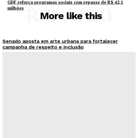
GDF reforça programas sociais com repasse de R$ 42,1
milhões
RELATED
More like this
Senado aposta em arte urbana para fortalecer
campanha de respeito e inclusão
Redação Evolucao
-
Agosto 5, 2026
Celina se descola dos adversários e fortalece
favoritismo para 2026
Hikaro Barbosa
-
Agosto 5, 2026
Campanha mobiliza DF para fortalecer aleitamento
materno e ampliar rede de apoio
Redação Evolucao
-
Agosto 5, 2026