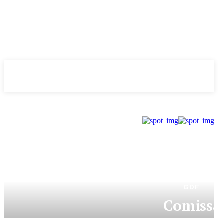
Evolução
NOTÌCIAS
GDF
Comiss