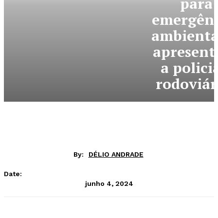
para
emergênc
ambienta
apresent
a polici
rodoviár
By:
DÉLIO ANDRADE
Date:
junho 4, 2024