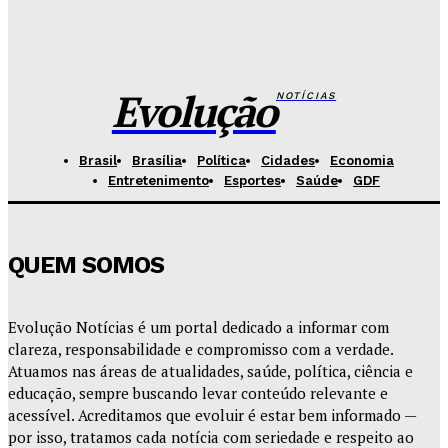
Base Aérea recebe evento gratuito com exposição
de aeronaves e equipamentos da FAB
Redação Evolucao
-
Agosto 5, 2026
Evolução
NOTÍCIAS
Brasil
Brasília
Política
Cidades
Economia
Entretenimento
Esportes
Saúde
GDF
QUEM SOMOS
Evolução Notícias é um portal dedicado a informar com
clareza, responsabilidade e compromisso com a verdade.
Atuamos nas áreas de atualidades, saúde, política, ciência e
educação, sempre buscando levar conteúdo relevante e
acessível. Acreditamos que evoluir é estar bem informado —
por isso, tratamos cada notícia com seriedade e respeito ao