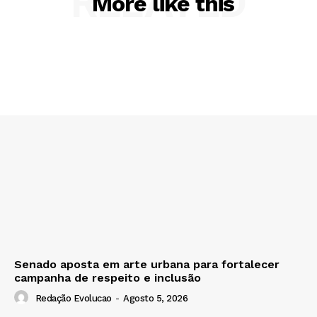
RELATED
More like this
Senado aposta em arte urbana para fortalecer
campanha de respeito e inclusão
Redação Evolucao
-
Agosto 5, 2026