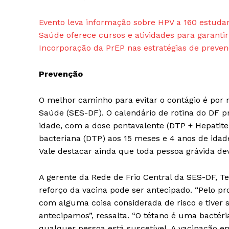
Evento leva informação sobre HPV a 160 estuda
Saúde oferece cursos e atividades para garanti
Incorporação da PrEP nas estratégias de preve
Prevenção
O melhor caminho para evitar o contágio é por m
Saúde (SES-DF). O calendário de rotina do DF p
idade, com a dose pentavalente (DTP + Hepatite
bacteriana (DTP) aos 15 meses e 4 anos de idade.
Vale destacar ainda que toda pessoa grávida de
A gerente da Rede de Frio Central da SES-DF, T
reforço da vacina pode ser antecipado. “Pelo pr
com alguma coisa considerada de risco e tiver 
antecipamos”, ressalta. “O tétano é uma bactéri
qualquer pessoa está suscetível. A vacinação em