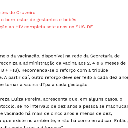
ntes do Cruzeiro
r o bem-estar de gestantes e bebês
nção ao HIV completa sete anos no SUS-DF
eio da vacinação, disponível na rede da Secretaria de
reconiza a administração da vacina aos 2, 4 e 6 meses de
 B + HIB). Recomenda-se o reforço com a tríplice
 A partir daí, outro reforço deve ser feito a cada dez ano
ve tomar a vacina dTpa a cada gestação.
ereza Luiza Pereira, acrescenta que, em alguns casos, o
otocolo, se no intervalo de dez anos a pessoa se machuca
se vacinado há mais de cinco anos e menos de dez,
a que existe no ambiente, e não há como erradicar. Então,
 dia pode fazer a diferença”.