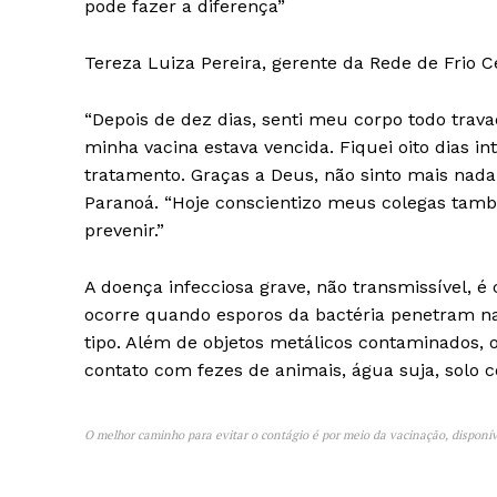
pode fazer a diferença”
Tereza Luiza Pereira, gerente da Rede de Frio C
“Depois de dez dias, senti meu corpo todo travad
minha vacina estava vencida. Fiquei oito dias i
tratamento. Graças a Deus, não sinto mais nada
Paranoá. “Hoje conscientizo meus colegas também
prevenir.”
A doença infecciosa grave, não transmissível, é
ocorre quando esporos da bactéria penetram n
tipo. Além de objetos metálicos contaminados, 
contato com fezes de animais, água suja, solo 
O melhor caminho para evitar o contágio é por meio da vacinação, disponí