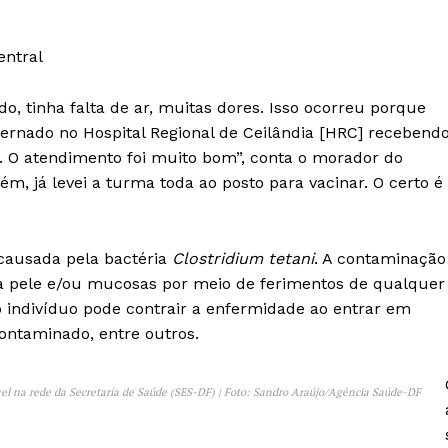
entral
o, tinha falta de ar, muitas dores. Isso ocorreu porque
nternado no Hospital Regional de Ceilândia [HRC] recebend
. O atendimento foi muito bom”, conta o morador do
, já levei a turma toda ao posto para vacinar. O certo é
 causada pela bactéria
Clostridium tetani
. A contaminação
a pele e/ou mucosas por meio de ferimentos de qualquer
o indivíduo pode contrair a enfermidade ao entrar em
contaminado, entre outros.
vel na rede da Secretaria de Saúde (SES-DF) | Foto: Sandro Araújo/Agência Saúde-DF