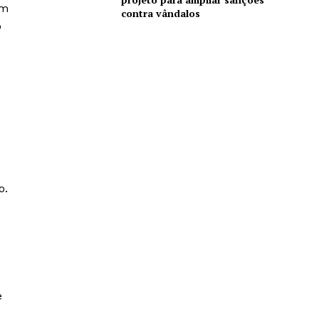
om
contra vândalos
o
o.
e