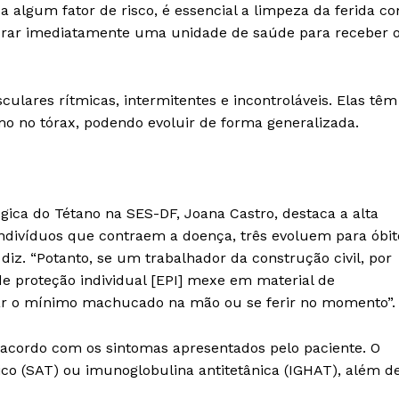
 algum fator de risco, é essencial a limpeza da ferida c
curar imediatamente uma unidade de saúde para receber 
culares rítmicas, intermitentes e incontroláveis. Elas têm
o no tórax, podendo evoluir de forma generalizada.
ógica do Tétano na SES-DF, Joana Castro, destaca a alta
indivíduos que contraem a doença, três evoluem para óbit
diz. “Potanto, se um trabalhador da construção civil, por
 proteção individual [EPI] mexe em material de
ar o mínimo machucado na mão ou se ferir no momento”.
e acordo com os sintomas apresentados pelo paciente. O
co (SAT) ou imunoglobulina antitetânica (IGHAT), além d