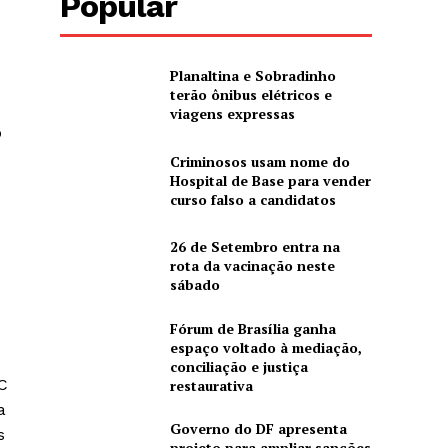
Popular
Planaltina e Sobradinho
terão ônibus elétricos e
viagens expressas
o
Criminosos usam nome do
Hospital de Base para vender
curso falso a candidatos
26 de Setembro entra na
rota da vacinação neste
sábado
Fórum de Brasília ganha
espaço voltado à mediação,
conciliação e justiça
C
restaurativa
a
Governo do DF apresenta
s
projeto para ampliar sanções